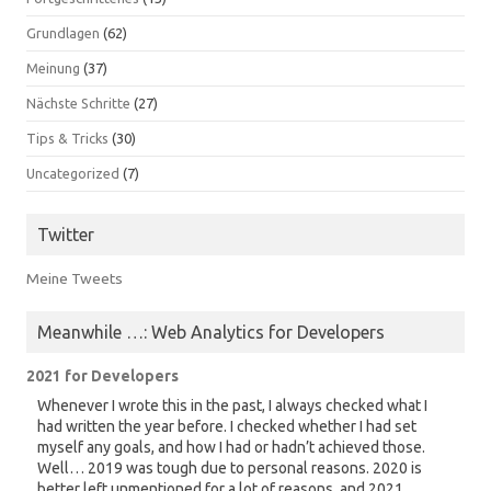
Grundlagen
(62)
Meinung
(37)
Nächste Schritte
(27)
Tips & Tricks
(30)
Uncategorized
(7)
Twitter
Meine Tweets
Meanwhile …: Web Analytics for Developers
2021 for Developers
Whenever I wrote this in the past, I always checked what I
had written the year before. I checked whether I had set
myself any goals, and how I had or hadn’t achieved those.
Well… 2019 was tough due to personal reasons. 2020 is
better left unmentioned for a lot of reasons, and 2021,