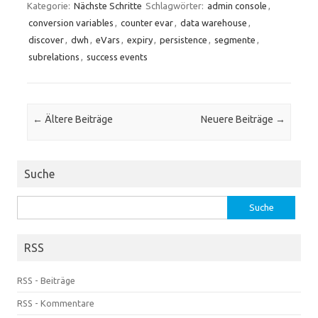
Kategorie:
Nächste Schritte
Schlagwörter:
admin console
,
conversion variables
,
counter evar
,
data warehouse
,
discover
,
dwh
,
eVars
,
expiry
,
persistence
,
segmente
,
subrelations
,
success events
Beitrags-Navigation
←
Ältere Beiträge
Neuere Beiträge
→
Suche
Suche
nach:
RSS
RSS - Beiträge
RSS - Kommentare