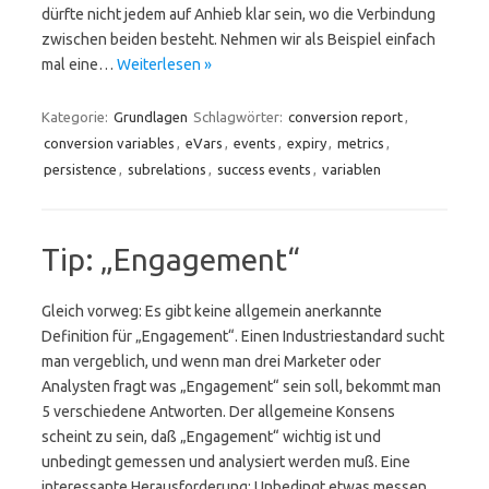
dürfte nicht jedem auf Anhieb klar sein, wo die Verbindung
zwischen beiden besteht. Nehmen wir als Beispiel einfach
mal eine…
Weiterlesen »
Kategorie:
Grundlagen
Schlagwörter:
conversion report
,
conversion variables
,
eVars
,
events
,
expiry
,
metrics
,
persistence
,
subrelations
,
success events
,
variablen
Tip: „Engagement“
Gleich vorweg: Es gibt keine allgemein anerkannte
Definition für „Engagement“. Einen Industriestandard sucht
man vergeblich, und wenn man drei Marketer oder
Analysten fragt was „Engagement“ sein soll, bekommt man
5 verschiedene Antworten. Der allgemeine Konsens
scheint zu sein, daß „Engagement“ wichtig ist und
unbedingt gemessen und analysiert werden muß. Eine
interessante Herausforderung: Unbedingt etwas messen…