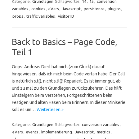
Kategorie:
Grundlagen
Schlagwörter:
14
,
15
,
conversion
variables
,
cookies
,
eVars
,
Javascript
,
persistence
,
plugins
,
props
,
traffic variables
,
visitor ID
Back to Basics – Page Code,
Teil 1
Oops: Andreas Dierl hat mich (zum Glück) darauf
hingewiesen, daß ich mich beim Code vertan habe. Der Call
is natürlich s.t(), nicht s.tl()! Repariert. Es ist immer gut, ab
und zu mal zu den Grundlagen zurückzukehren. Das hilft
Einsteigern beim Verstehen, Fortgeschrittenen beim
Festigen und alten Hasen beim Erinnern. In dieser Miniserie
soll es um…
Weiterlesen »
Kategorie:
Grundlagen
Schlagwörter:
conversion variables
,
eVars
,
events
,
implementierung
,
Javascript
,
metrics
,