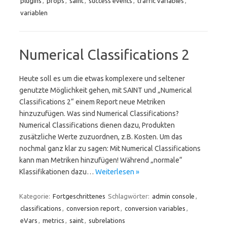
plugins
,
props
,
saint
,
success events
,
traffic variables
,
variablen
Numerical Classifications 2
Heute soll es um die etwas komplexere und seltener
genutzte Möglichkeit gehen, mit SAINT und „Numerical
Classifications 2“ einem Report neue Metriken
hinzuzufügen. Was sind Numerical Classifications?
Numerical Classifications dienen dazu, Produkten
zusätzliche Werte zuzuordnen, z.B. Kosten. Um das
nochmal ganz klar zu sagen: Mit Numerical Classifications
kann man Metriken hinzufügen! Während „normale“
Klassifikationen dazu…
Weiterlesen »
Kategorie:
Fortgeschrittenes
Schlagwörter:
admin console
,
classifications
,
conversion report
,
conversion variables
,
eVars
,
metrics
,
saint
,
subrelations