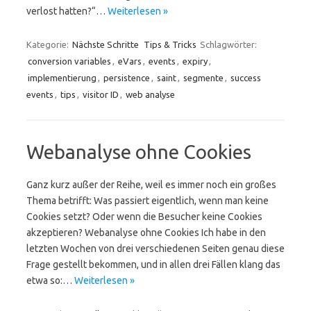
verlost hatten?“…
Weiterlesen »
Kategorie:
Nächste Schritte
Tips & Tricks
Schlagwörter:
conversion variables
,
eVars
,
events
,
expiry
,
implementierung
,
persistence
,
saint
,
segmente
,
success
events
,
tips
,
visitor ID
,
web analyse
Webanalyse ohne Cookies
Ganz kurz außer der Reihe, weil es immer noch ein großes
Thema betrifft: Was passiert eigentlich, wenn man keine
Cookies setzt? Oder wenn die Besucher keine Cookies
akzeptieren? Webanalyse ohne Cookies Ich habe in den
letzten Wochen von drei verschiedenen Seiten genau diese
Frage gestellt bekommen, und in allen drei Fällen klang das
etwa so:…
Weiterlesen »