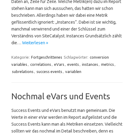
Daten an, Zeile für Zeile. Welche Metrik(en) dazu im Report
stehen kann man sich aussuchen, das hatten wir schon
beschrieben. Allerdings haben wir dabei eine Metrik
geflissentlich ignoriert: „Instances“. Dabei ist sie wichtig,
manchmal verwirrend und einer der Schlüssel zum
Verständnis von SiteCatalyst. Instances Grundsätzlich zählt
die…
Weiterlesen »
Kategorie:
Fortgeschrittenes
Schlagwörter:
conversion
variables
,
correlations
,
eVars
,
events
,
instances
,
metrics
,
subrelations
,
success events
,
variablen
Nochmal eVars und Events
Success Events und eVars benutzt man gemeinsam. Die
Werte in einer eVar werden im Report aufgelistet und die
Success Events kann man als Metriken einsetzen. Vielleicht
sollten wir das nochmal im Detail beschreiben, denn es