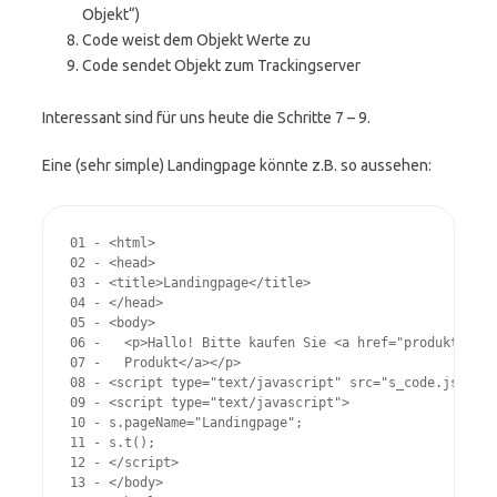
Objekt“)
Code weist dem Objekt Werte zu
Code sendet Objekt zum Trackingserver
Interessant sind für uns heute die Schritte 7 – 9.
Eine (sehr simple) Landingpage könnte z.B. so aussehen:
01 - <html>

02 - <head>

03 - <title>Landingpage</title>

04 - </head>

05 - <body>

06 -   <p>Hallo! Bitte kaufen Sie <a href="produkt.html
07 -   Produkt</a></p>

08 - <script type="text/javascript" src="s_code.js"></s
09 - <script type="text/javascript">

10 - s.pageName="Landingpage";

11 - s.t();

12 - </script>

13 - </body>
