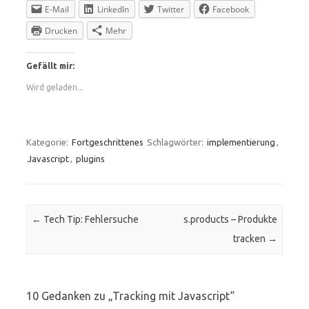
E-Mail
LinkedIn
Twitter
Facebook
Drucken
Mehr
Gefällt mir:
Wird geladen...
Kategorie:
Fortgeschrittenes
Schlagwörter:
implementierung
,
Javascript
,
plugins
Beitrags-Navigation
←
Tech Tip: Fehlersuche
s.products – Produkte
tracken
→
10 Gedanken zu „
Tracking mit Javascript
“