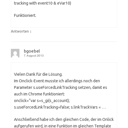
tracking with event10 & eVar10)
Funktioniert.
↓
Antworten
bgoebel
7. August 2013
Vielen Dank für die Lösung.
Im Onclick-Event musste ich allerdings noch den
Parameter s.useForcedLinkTracking setzen, damit es
auch im Chrome funktioniert:
onclick=“var s=s_gi(s_account);
s.useForcedLinkTracking=false; s.linkTrackVars = …
Anschließend habe ich den gleichen Code, der im Onlick
aufgerufen wird, in eine Funktion im gleichen Template