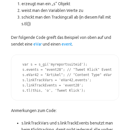
erzeugt man ein „s“ Objekt
weist man den Variablen Werte zu
schickt man den Trackingcall ab (in diesem Fall mit
s.tl())
Der folgende Code greift das Beispiel von oben auf und
sendet eine
eVar
und einen
event
.
  var s = s_gi('myreportsuiteid');

  s.events = "event28"; // "Tweet Klick" Event

  s.eVar42 = "Artikel"; // "Content Type" eVar

  s.linkTrackVars = 'eVar42,events';

  s.linkTrackEvents = 'event28';

  s.tl(this, 'o', 'Tweet Klick');
Anmerkungen zum Code:
s.linkTrackVars und s.linkTrackEvents benutzt man
beim Klicktracking, damit nicht jedesmal alle vorher