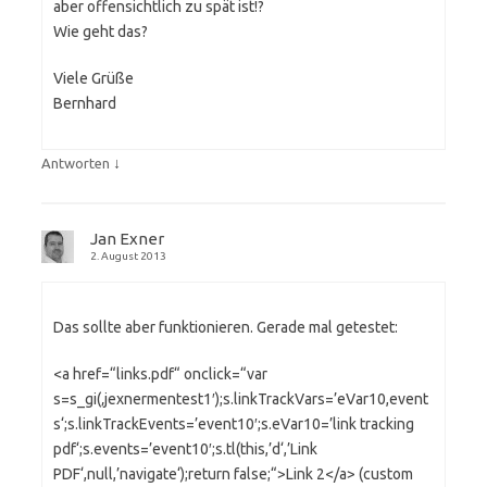
aber offensichtlich zu spät ist!?
Wie geht das?
Viele Grüße
Bernhard
↓
Antworten
Jan Exner
2. August 2013
Das sollte aber funktionieren. Gerade mal getestet:
<a href=“links.pdf“ onclick=“var
s=s_gi(‚jexnermentest1′);s.linkTrackVars=’eVar10,event
s‘;s.linkTrackEvents=’event10′;s.eVar10=’link tracking
pdf‘;s.events=’event10′;s.tl(this,’d‘,’Link
PDF‘,null,’navigate‘);return false;“>Link 2</a> (custom