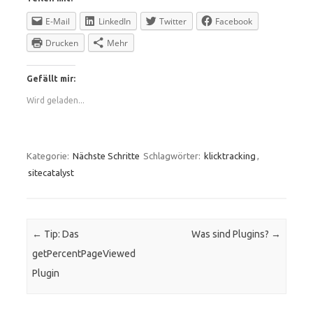
E-Mail
LinkedIn
Twitter
Facebook
Drucken
Mehr
Gefällt mir:
Wird geladen...
Kategorie:
Nächste Schritte
Schlagwörter:
klicktracking
,
sitecatalyst
Beitrags-Navigation
←
Tip: Das
Was sind Plugins?
→
getPercentPageViewed
Plugin