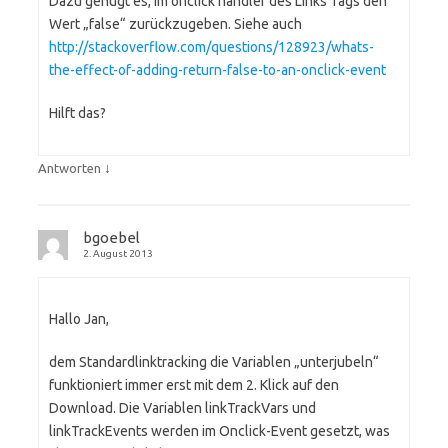
Dazu genügt es, im onclick handler des Links Tags den
Wert „false“ zurückzugeben. Siehe auch
http://stackoverflow.com/questions/128923/whats-
the-effect-of-adding-return-false-to-an-onclick-event
Hilft das?
↓
Antworten
bgoebel
2. August 2013
Hallo Jan,
dem Standardlinktracking die Variablen „unterjubeln“
funktioniert immer erst mit dem 2. Klick auf den
Download. Die Variablen linkTrackVars und
linkTrackEvents werden im Onclick-Event gesetzt, was