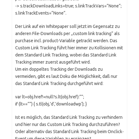
-> s.trackDownloadLinks=true; s.linkTrackVars=“None“;
s.linkTrackEvents=“None“.
Der Link auf ein Whitepaper soll jetzt im Gegensatz zu
anderen File-Downloads per „custom link tracking“ als
purchase incl. product-Variable getrackt werden. Das
Custom Link Tracking führt hier immer zu Kollisionen mit
dem Standard Link Tracking, wobei das Standard Link
Tracking immer zuerst ausgeführt wird.
Um ein doppeltes Tracking der Downloads zu
vermeiden, gibt es laut Doku die Möglichkeit, daß nur
das Standard Link Tracking durchgeführt wird:
var lt=obj.href!=null?s.lt(obj.href):““;
if (lt==““) { s.tl(obj,’d‘,’downloadwp‘); }
Ist es möglich, das Standard Link Tracking zu verhindern
und hier nur das Custom Link Tracking durchzuführen?
Oder alternativ das Standard Link Tracking beim Onclick-
Event um diese Variablen zu ergänzen?