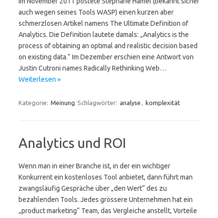
Im November 2011 postete Stéphane Hamel (bekannt sicher
auch wegen seines Tools WASP) einen kurzen aber
schmerzlosen Artikel namens The Ultimate Definition of
Analytics. Die Definition lautete damals: „Analytics is the
process of obtaining an optimal and realistic decision based
on existing data.“ Im Dezember erschien eine Antwort von
Justin Cutroni names Radically Rethinking Web…
Weiterlesen »
Kategorie:
Meinung
Schlagwörter:
analyse
,
komplexität
Analytics und ROI
Wenn man in einer Branche ist, in der ein wichtiger
Konkurrent ein kostenloses Tool anbietet, dann führt man
zwangsläufig Gespräche über „den Wert“ des zu
bezahlenden Tools. Jedes grössere Unternehmen hat ein
„product marketing“ Team, das Vergleiche anstellt, Vorteile