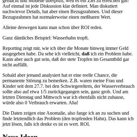
gemacht und Modelle überprüft, weil es ein Ziel zu erreichen gilt!
Auf einmal ist jede Diskussion klar definiert. Man diskutiert
nachwievor Details, hat aber einen Bezugsrahmen. Und dieser
Bezugsrahmen hat normalerweise einen meßbaren Wert.
Alleine deswegen kann man schon über ROI reden.
Ganz dämliches Beispiel: Wasserhahn tropft.
Reporting zeigt mir, wie ich über die Monate hinweg immer Geld
ausgegeben habe. Da sehe ich vielleicht,
daß
ich ein Problem habe.
Kann aber auch gut sein, daß der stete Tropfen im Gesamtbild gar
nicht auffällt.
Sobald aber jemand analysiert hat er eine reelle Chance, die
permanente Störung zu bemerken. Z.B. waren meine Frau und
Kinder seit dem 27.7. bei den Schwiegereltern, der Wasserverbrauch
sollte also auf etwa 1/5 zurückgegangen sein, ganz grob. Und am
letzten Dienstag und Mittwoch war ich ebenfalls nicht zuhause,
würde also 0 Verbrauch erwarten. Aha!
Die Daten zeigen eine Anomalie, also fange ich an zu suchen und
finde letztendlich das Problem (den tropfenden Hahn). Das kann ich
jetzt lösen, falls ich denke es ist es wert. ROI.