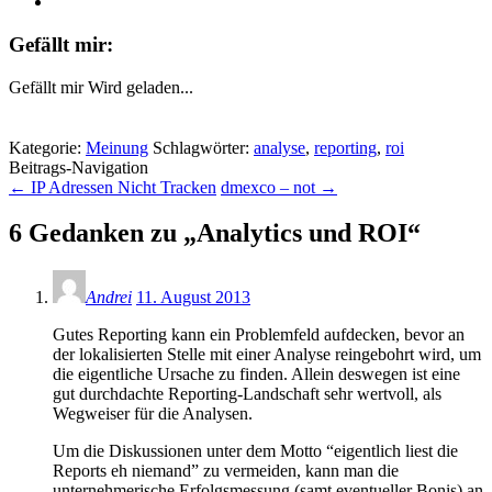
Gefällt mir:
Gefällt mir
Wird geladen...
Kategorie:
Meinung
Schlagwörter:
analyse
,
reporting
,
roi
Beitrags-Navigation
←
IP Adressen Nicht Tracken
dmexco – not
→
6 Gedanken zu „
Analytics und ROI
“
Andrei
11. August 2013
Gutes Reporting kann ein Problemfeld aufdecken, bevor an
der lokalisierten Stelle mit einer Analyse reingebohrt wird, um
die eigentliche Ursache zu finden. Allein deswegen ist eine
gut durchdachte Reporting-Landschaft sehr wertvoll, als
Wegweiser für die Analysen.
Um die Diskussionen unter dem Motto “eigentlich liest die
Reports eh niemand” zu vermeiden, kann man die
unternehmerische Erfolgsmessung (samt eventueller Bonis) an