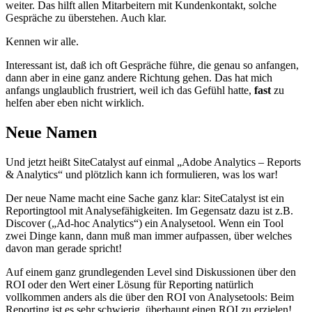
weiter. Das hilft allen Mitarbeitern mit Kundenkontakt, solche
Gespräche zu überstehen. Auch klar.
Kennen wir alle.
Interessant ist, daß ich oft Gespräche führe, die genau so anfangen,
dann aber in eine ganz andere Richtung gehen. Das hat mich
anfangs unglaublich frustriert, weil ich das Gefühl hatte,
fast
zu
helfen aber eben nicht wirklich.
Neue Namen
Und jetzt heißt SiteCatalyst auf einmal „Adobe Analytics – Reports
& Analytics“ und plötzlich kann ich formulieren, was los war!
Der neue Name macht eine Sache ganz klar: SiteCatalyst ist ein
Reportingtool mit Analysefähigkeiten. Im Gegensatz dazu ist z.B.
Discover („Ad-hoc Analytics“) ein Analysetool. Wenn ein Tool
zwei Dinge kann, dann muß man immer aufpassen, über welches
davon man gerade spricht!
Auf einem ganz grundlegenden Level sind Diskussionen über den
ROI oder den Wert einer Lösung für Reporting natürlich
vollkommen anders als die über den ROI von Analysetools: Beim
Reporting ist es sehr schwierig, überhaupt einen ROI zu erzielen!