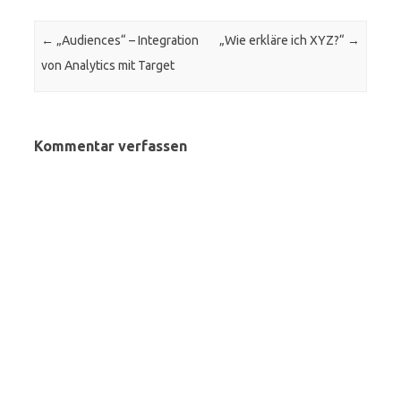
Beitrags-Navigation
←
„Audiences“ – Integration
„Wie erkläre ich XYZ?“
→
von Analytics mit Target
Kommentar verfassen