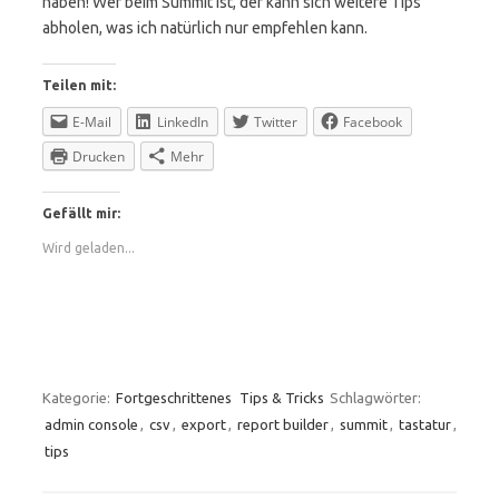
haben! Wer beim Summit ist, der kann sich weitere Tips
abholen, was ich natürlich nur empfehlen kann.
Teilen mit:
E-Mail
LinkedIn
Twitter
Facebook
Drucken
Mehr
Gefällt mir:
Wird geladen...
Kategorie:
Fortgeschrittenes
Tips & Tricks
Schlagwörter:
admin console
,
csv
,
export
,
report builder
,
summit
,
tastatur
,
tips