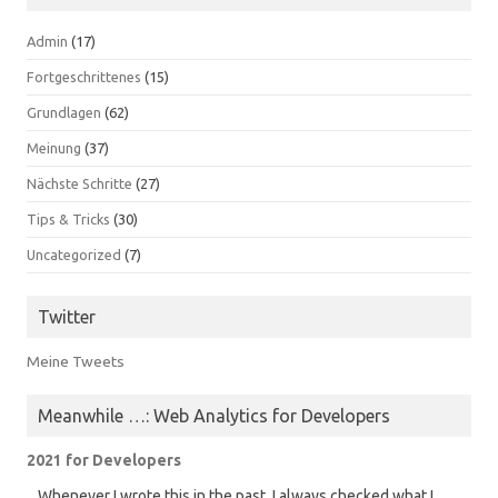
Admin
(17)
Fortgeschrittenes
(15)
Grundlagen
(62)
Meinung
(37)
Nächste Schritte
(27)
Tips & Tricks
(30)
Uncategorized
(7)
Twitter
Meine Tweets
Meanwhile …: Web Analytics for Developers
2021 for Developers
Whenever I wrote this in the past, I always checked what I