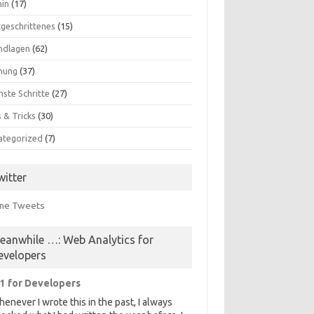
in
(17)
tgeschrittenes
(15)
ndlagen
(62)
nung
(37)
hste Schritte
(27)
 & Tricks
(30)
ategorized
(7)
witter
ne Tweets
eanwhile …: Web Analytics for
evelopers
1 for Developers
enever I wrote this in the past, I always