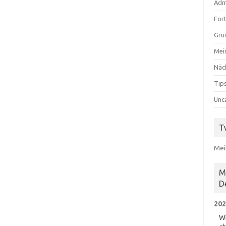
Adm
For
Gru
Mei
Näc
Tips
Unc
T
Mei
M
D
202
Wh