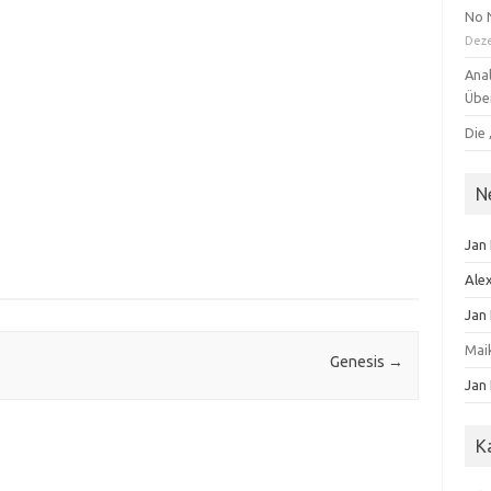
No 
Dez
Anal
Übe
Die 
N
Jan
Ale
Jan
Mai
Genesis
→
Jan
K