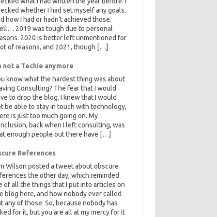
ecked what I had written the year before. I
ecked whether I had set myself any goals,
d how I had or hadn’t achieved those.
ell… 2019 was tough due to personal
asons. 2020 is better left unmentioned for
lot of reasons, and 2021, though […]
m not a Techie anymore
u know what the hardest thing was about
aving Consulting? The fear that I would
ve to drop the blog. I knew that I would
t be able to stay in touch with technology,
ere is just too much going on. My
nclusion, back when I left consulting, was
at enough people out there have […]
cure References
m Wilson posted a tweet about obscure
ferences the other day, which reminded
 of all the things that I put into articles on
e blog here, and how nobody ever called
t any of those. So, because nobody has
ked for it, but you are all at my mercy for it