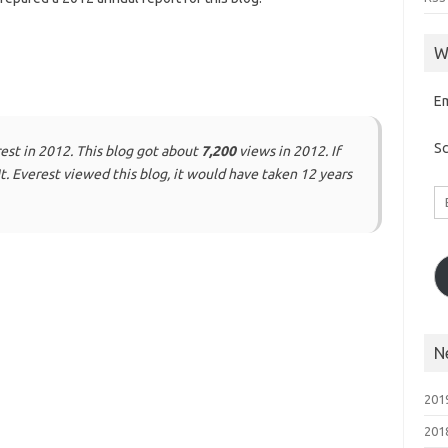
W
E
Sc
est in 2012. This blog got about
7,200
views in 2012. If
. Everest viewed this blog, it would have taken 12 years
Em
A
N
2019
201