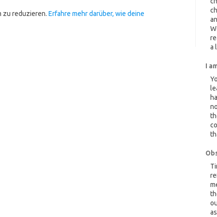
ch
ch
 zu reduzieren.
Erfahre mehr darüber, wie deine
an
W
re
a 
I a
Yo
le
ha
no
th
co
th
Obs
Ti
re
me
th
ou
as