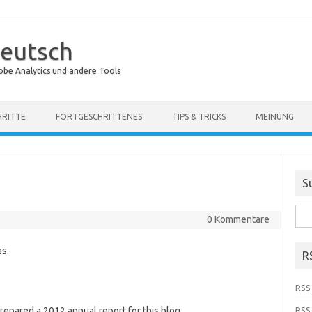
eutsch
obe Analytics und andere Tools
HRITTE
FORTGESCHRITTENES
TIPS & TRICKS
MEINUNG
S
Suc
0 Kommentare
nach
s.
R
RSS 
pared a 2012 annual report for this blog.
RSS