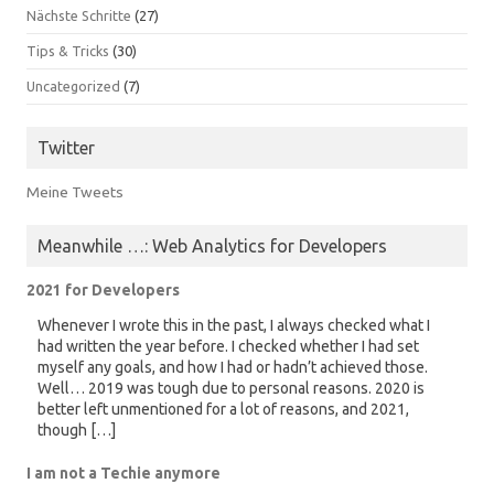
Nächste Schritte
(27)
Tips & Tricks
(30)
Uncategorized
(7)
Twitter
Meine Tweets
Meanwhile …: Web Analytics for Developers
2021 for Developers
Whenever I wrote this in the past, I always checked what I
had written the year before. I checked whether I had set
myself any goals, and how I had or hadn’t achieved those.
Well… 2019 was tough due to personal reasons. 2020 is
better left unmentioned for a lot of reasons, and 2021,
though […]
I am not a Techie anymore