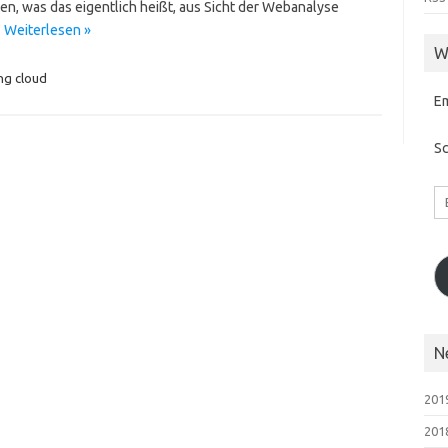
en, was das eigentlich heißt, aus Sicht der Webanalyse
…
Weiterlesen »
W
ng cloud
E
Sc
Em
A
N
2019
201