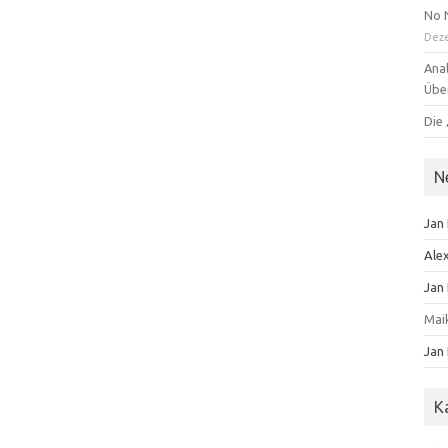
No 
Dez
Anal
Übe
Die 
N
Jan
Ale
Jan
Mai
Jan
K