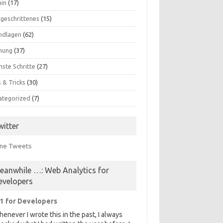
in
(17)
tgeschrittenes
(15)
ndlagen
(62)
nung
(37)
hste Schritte
(27)
 & Tricks
(30)
ategorized
(7)
witter
ne Tweets
eanwhile …: Web Analytics for
evelopers
1 for Developers
enever I wrote this in the past, I always