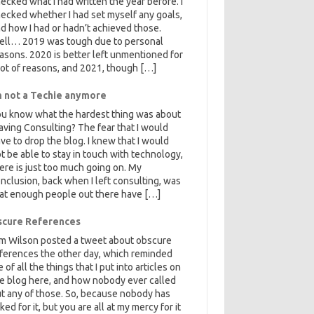
ecked what I had written the year before. I
ecked whether I had set myself any goals,
d how I had or hadn’t achieved those.
ell… 2019 was tough due to personal
asons. 2020 is better left unmentioned for
lot of reasons, and 2021, though […]
m not a Techie anymore
u know what the hardest thing was about
aving Consulting? The fear that I would
ve to drop the blog. I knew that I would
t be able to stay in touch with technology,
ere is just too much going on. My
nclusion, back when I left consulting, was
at enough people out there have […]
cure References
m Wilson posted a tweet about obscure
ferences the other day, which reminded
 of all the things that I put into articles on
e blog here, and how nobody ever called
t any of those. So, because nobody has
ked for it, but you are all at my mercy for it