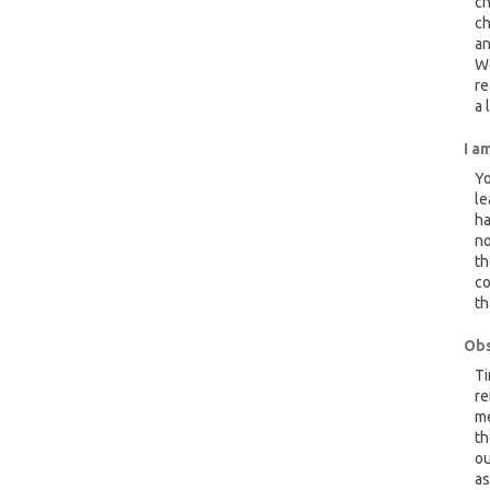
ch
ch
an
W
re
a 
I a
Yo
le
ha
no
th
co
th
Obs
Ti
re
me
th
ou
as