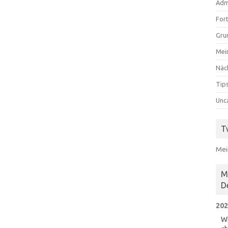
Adm
For
Gru
Mei
Näc
Tips
Unc
T
Mei
M
D
202
Wh