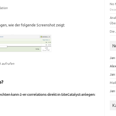
No 
lation
Dez
Anal
Übe
ungen, wie der folgende Screenshot zeigt:
Die 
N
Jan
t aufrufen
Ale
Jan
s?
Mai
Jan
chten kann 2-er correlations direkt in SiteCatalyst anlegen:
K