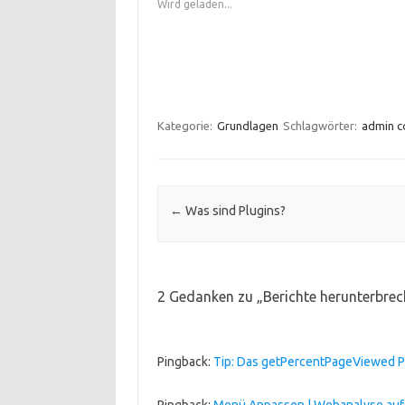
Wird geladen...
Kategorie:
Grundlagen
Schlagwörter:
admin c
Beitrags-Navigation
←
Was sind Plugins?
2 Gedanken zu „
Berichte herunterbrec
Pingback:
Tip: Das getPercentPageViewed P