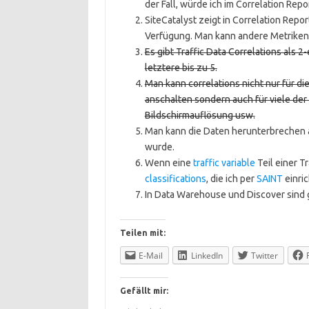
der Fall, würde ich im Correlation Rep
SiteCatalyst zeigt in Correlation Repo
Verfügung. Man kann andere Metriken
Es gibt Traffic Data Correlations als 2
letztere bis zu 5.
Man kann correlations nicht nur für di
anschalten sondern auch für viele der
Bildschirmauflösung usw.
Man kann die Daten herunterbrechen a
wurde.
Wenn eine
traffic variable
Teil einer Tr
classifications
, die ich per
SAINT
einric
In Data Warehouse und Discover sind gr
Teilen mit:
E-Mail
LinkedIn
Twitter
Gefällt mir: