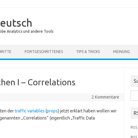
eutsch
obe Analytics und andere Tools
HRITTE
FORTGESCHRITTENES
TIPS & TRICKS
MEINUNG
hen I – Correlations
S
Suc
2 Kommentare
nach
ten der
traffic variables
(
props
) jetzt erklärt haben wollen wir
R
genannten „Correlations“ (eigentlich „Traffic Data
RSS 
RSS