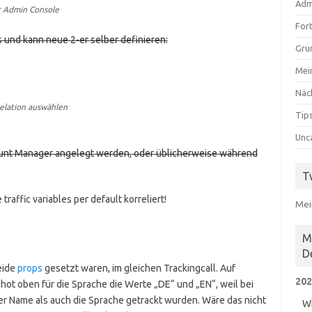
Adm
er Admin Console
For
 und kann neue 2-er selber definieren:
Gru
Mei
Näc
elation auswählen
Tips
Unc
ount Manager angelegt werden, oder üblicherweise während
T
traffic variables per default korreliert!
Mei
M
D
beide
props
gesetzt waren, im gleichen Trackingcall. Auf
202
ot oben für die Sprache die Werte „DE“ und „EN“, weil bei
er Name als auch die Sprache getrackt wurden. Wäre das nicht
Wh