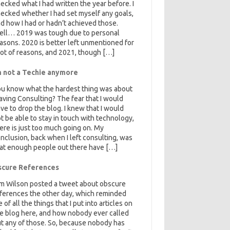
ecked what I had written the year before. I
ecked whether I had set myself any goals,
d how I had or hadn’t achieved those.
ell… 2019 was tough due to personal
asons. 2020 is better left unmentioned for
lot of reasons, and 2021, though […]
m not a Techie anymore
u know what the hardest thing was about
aving Consulting? The fear that I would
ve to drop the blog. I knew that I would
t be able to stay in touch with technology,
ere is just too much going on. My
nclusion, back when I left consulting, was
at enough people out there have […]
cure References
m Wilson posted a tweet about obscure
ferences the other day, which reminded
 of all the things that I put into articles on
e blog here, and how nobody ever called
t any of those. So, because nobody has