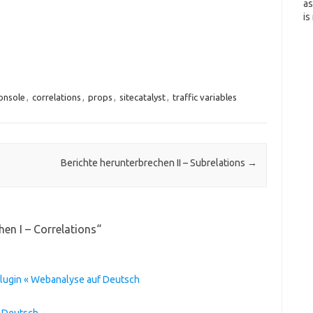
as
is
onsole
,
correlations
,
props
,
sitecatalyst
,
traffic variables
Berichte herunterbrechen II – Subrelations
→
hen I – Correlations
“
lugin « Webanalyse auf Deutsch