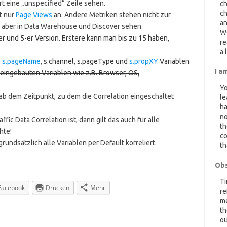
ort eine „unspecified“ Zeile sehen.
ch
ch
rt nur
Page Views
an. Andere Metriken stehen nicht zur
an
 aber in Data Warehouse und Discover sehen.
W
-er und 5-er Version. Erstere kann man bis zu 15 haben,
re
a 
e
s.pageName
, s.channel, s.pageType und
s.propXY
Variablen
I a
 eingebauten Variablen wie z.B. Browser, OS,
Yo
b dem Zeitpunkt, zu dem die Correlation eingeschaltet
le
ha
no
affic Data Correlation ist, dann gilt das auch für alle
th
hte!
co
undsätzlich alle Variablen per Default korreliert.
th
Obs
Ti
Facebook
Drucken
Mehr
re
me
th
ou