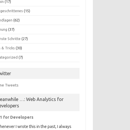
in
(17)
tgeschrittenes
(15)
ndlagen
(62)
nung
(37)
hste Schritte
(27)
 & Tricks
(30)
ategorized
(7)
witter
ne Tweets
eanwhile …: Web Analytics for
evelopers
1 for Developers
enever I wrote this in the past, I always