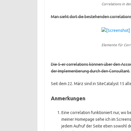
Correlations in d
Man sieht dort die bestehenden correlations
Elemente für Corr
Die 5-er correlations können über den Acc
der Implementierung durch den Consultant.
Seit dem 22. März sind in SiteCatalyst 15 alle 
Anmerkungen
Eine correlation funktioniert nur, wo 
meiner Homepage sehe ich im Screensh
jedem Aufruf der Seite eben sowohl d