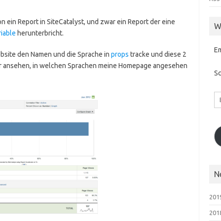
on ein Report in SiteCatalyst, und zwar ein Report der eine
W
riable
herunterbricht.
E
Website den Namen und die Sprache in
props
tracke und diese 2
 mir ansehen, in welchen Sprachen meine Homepage angesehen
Sc
Em
A
N
2019
201