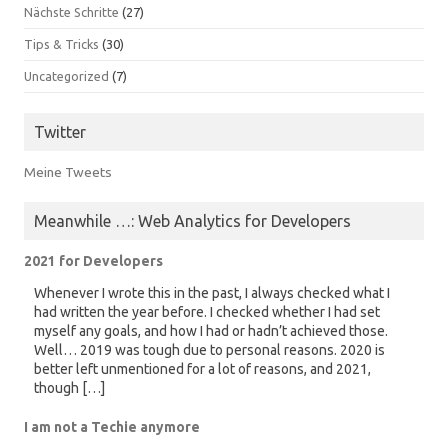
Nächste Schritte
(27)
Tips & Tricks
(30)
Uncategorized
(7)
Twitter
Meine Tweets
Meanwhile …: Web Analytics for Developers
2021 for Developers
Whenever I wrote this in the past, I always checked what I
had written the year before. I checked whether I had set
myself any goals, and how I had or hadn’t achieved those.
Well… 2019 was tough due to personal reasons. 2020 is
better left unmentioned for a lot of reasons, and 2021,
though […]
I am not a Techie anymore