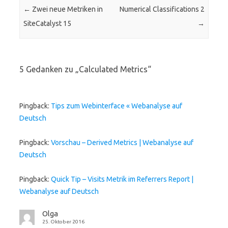
Beitrags-Navigation
←
Zwei neue Metriken in
Numerical Classifications 2
SiteCatalyst 15
→
5 Gedanken zu „
Calculated Metrics
“
Pingback:
Tips zum Webinterface « Webanalyse auf
Deutsch
Pingback:
Vorschau – Derived Metrics | Webanalyse auf
Deutsch
Pingback:
Quick Tip – Visits Metrik im Referrers Report |
Webanalyse auf Deutsch
Olga
25. Oktober 2016